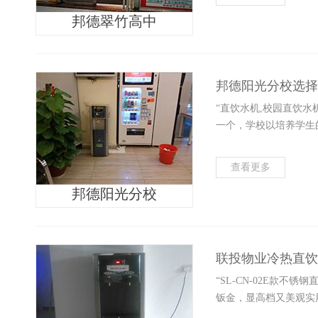
邦德翠竹高中
邦德阳光分校选择
“直饮水机,校园直饮
一个，学校以培养学生
查看更多
邦德阳光分校
联投物业冷热直饮
“SL-CN-02E款
钣金，显高档又美观实