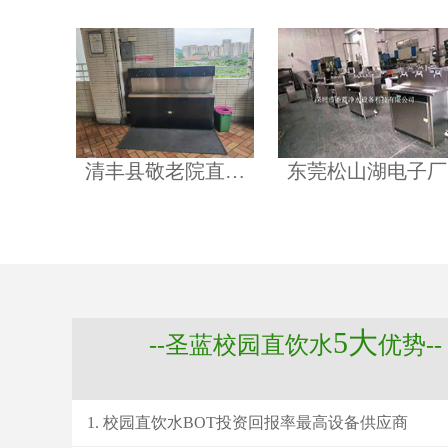
清丰县敬老院直…
东莞松山湖电子厂
5大
--圣蓝校园直饮水
优势--
校园直饮水BOT投资回报率最高设备供应商