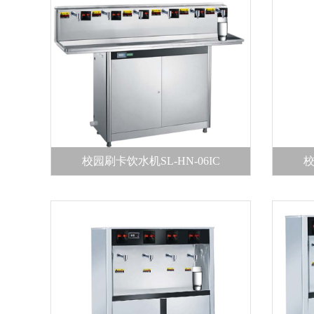
校园刷卡饮水机SL-HN-06IC
校