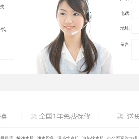
失
电话:
地址:
一线
留言:
饮机租赁
纯净水机
净水设备
温热饮水机
冰热饮水机
办公室直饮水机