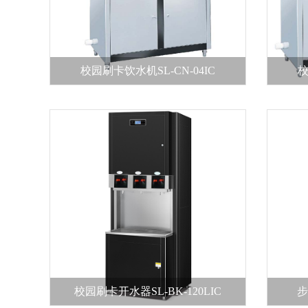
圣蓝智能健康直饮机
免费热线：4006-112-966
校园刷卡饮水机SL-CN-04IC
校
直饮水是第三方卫生安全检测机构全检35项指标连续10年一次
成功案例
CASES
他们都选择了圣蓝
校园刷卡开水器SL-BK-120LIC
步