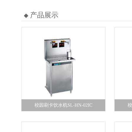
产品展示
校园刷卡饮水机SL-HN-02IC
校