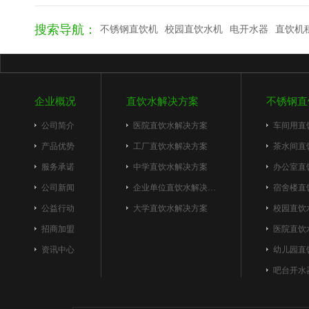
搜索导航：
不锈钢直饮机
校园直饮水机
电开水器
直饮机
企业概况
直饮水解决方案
不锈钢直
公司简介
医院直饮水解决方案
车间用直
产品优势
工厂直饮水解决方案
茶水间直
服务承诺
中学直饮水解决方案
办公室直
公司新闻
企业单位直饮水解决…
宿舍楼直
公益行动
大学直饮水解决方案
校园直饮
招商加盟
医院直饮
资讯中心
幼儿园直
吧台开水