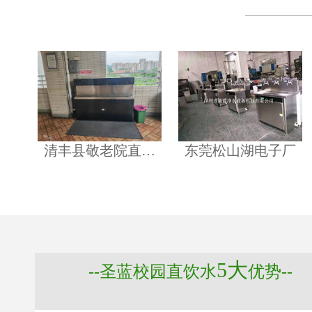
清丰县敬老院直…
东莞松山湖电子厂
5大
--圣蓝校园直饮水
优势--