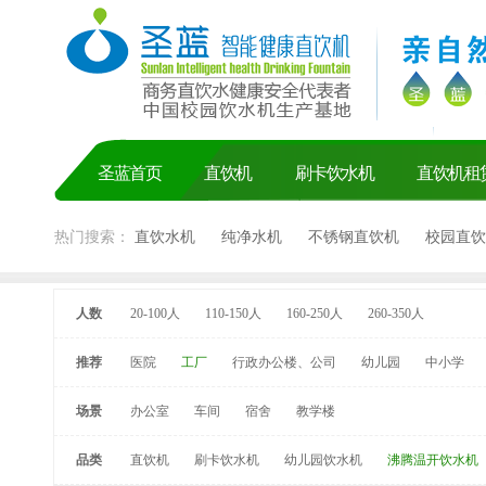
圣蓝首页
直饮机
刷卡饮水机
直饮机租
热门搜索：
直饮水机
纯净水机
不锈钢直饮机
校园直饮
人数
20-100人
110-150人
160-250人
260-350人
推荐
医院
工厂
行政办公楼、公司
幼儿园
中小学
场景
办公室
车间
宿舍
教学楼
品类
直饮机
刷卡饮水机
幼儿园饮水机
沸腾温开饮水机