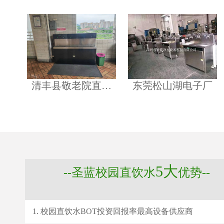
清丰县敬老院直…
东莞松山湖电子厂
5大
--圣蓝校园直饮水
优势--
校园直饮水BOT投资回报率最高设备供应商