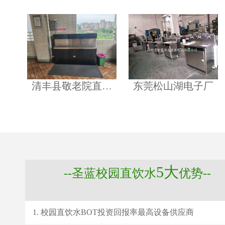
清丰县敬老院直…
东莞松山湖电子厂
5大
--圣蓝校园直饮水
优势--
校园直饮水BOT投资回报率最高设备供应商