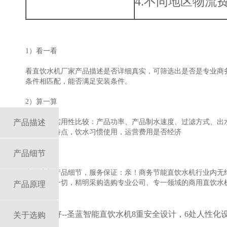
4.不同地区物
2.如何选购直饮水机
1）看一看
看直饮水机厂家产品描述是否详细真实，可筛选出是否是专业商
条件相匹配，能否满足安装条件。
2）算一算
产品描述
直饮水机实用性比较：产品功率、产品制水速度、过滤方式、出
公司人员特点，饮水习惯使用，运营费用是否经济
3）比一比
产品细节
直饮水机产品细节，服务保证：亲！商务节能直饮水机行业内无
能力说明一切，精明采购选购专业公司、专一领域的商用直饮水
产品原理
3.为什么选择圣蓝
1）产品好
--圣蓝智能直饮水机8重安全设计，6处人性化
关于选购