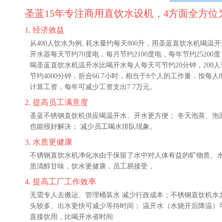
圣蓝15年专注商用直饮水设机，4方面全方
经济效益
从400人饮水为例, 耗水量约每天800升，用圣蓝直饮水机喝
开水器每天节约70度电，每月节约2100度电，每年节约25200
喝圣蓝直饮水机温开水比喝开水每人每天可节约20分钟，200人
节约4000分钟，折合66.7小时，相当于8个人的工作量，按每人8
计算工资，每年可减少工资支出7.7万元。
提高员工满意度
圣蓝不锈钢直饮机供应喝温开水、开水更方便； 冬天泡茶、泡
也能很好解决； 减少员工喝水排队现象。
水质更健康
不锈钢直饮水机净化水由于保留了水中对人体有益的旷物质、
质清醇甘味，饮水更健康，员工易接受，
提高工厂工作效率
无需专人去搬运、管理桶装水 减少行政成本；不锈钢直饮机水
头较多、出水更快可减少等待时间； 温开水（水烧开后降温）
直接饮用，比喝开水省时间