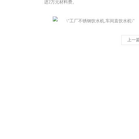
进
2
万元材料费。
上一